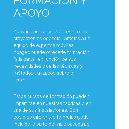
FORMACIÓN Y
ASESORAMIENTO
APOYO
TÉCNICO Y
CONOCIMIENTOS
Apoyar a nuestros clientes en sus
TÉCNICOS
proyectos es esencial. Gracias a un
equipo de expertos móviles,
Apageo puede ofrecerle formación
Nuestros equipos comerciales y
"a la carta", en función de sus
técnicos le apoyarán en sus
necesidades y de las técnicas y
proyectos, asesorándole en la
métodos utilizados sobre el
elección del equipo más adecuado
terreno.
para el trabajo previsto, pero
también en su utilización óptima.
Estos cursos de formación pueden
Esto es para garantizarle la mejor
impartirse en nuestras fábricas o en
productividad y optimizar así sus
una de sus instalaciones. Son
costes de producción.
posibles diferentes fórmulas (todo
incluido, o parte del viaje pagada por
Las visitas periódicas en Francia y