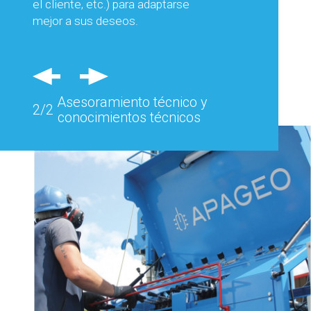
el cliente, etc.) para adaptarse
en el extranjero y los comentarios
mejor a sus deseos.
sobre el terreno nos permiten
considerar cada una de sus
necesidades y asesorarle
eficazmente.
Asesoramiento técnico y
2/2
conocimientos técnicos
Además, se pueden estudiar y
diseñar equipos específicos para
responder con precisión a los
problemas de un lugar concreto.
Asesoramiento técnico y
2/2
conocimientos técnicos