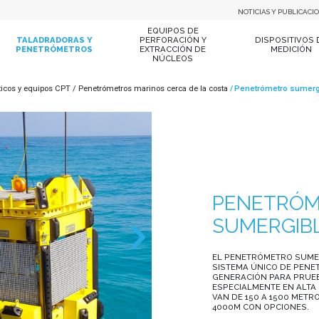
NOTICIAS Y PUBLICACI
EQUIPOS DE
TALADRADORAS Y
PERFORACIÓN Y
DISPOSITIVOS 
PENETRÓMETROS
EXTRACCIÓN DE
MEDICIÓN
NÚCLEOS
ticos y equipos CPT
Penetrómetros marinos cerca de la costa
Penetrómetro sumer
PENETRÓ
SUMERGIB
EL PENETRÓMETRO SUME
SISTEMA ÚNICO DE PENE
GENERACIÓN PARA PRUEB
ESPECIALMENTE EN ALTA
VAN DE 150 A 1500 MET
4000M CON OPCIONES.
Extracto del Catálog
Ficha técnica - Pen