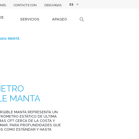
ES
ONES
CONTACTE CON
DESCARGAS
DE
SERVICIOS
APAGEO
gible MANTA
METRO
LE MANTA
RGIBLE MANTA REPRESENTA UN
TRÓMETRO ESTÁTICO DE ÚLTIMA
AS CPT CERCA DE LA COSTA Y
 MAR, PARA PROFUNDIDADES QUE
ROS COMO ESTÁNDAR Y HASTA
o General - Penetrómetros estáticos
etrómetro sumergible MANTA