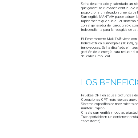
Se ha desarrollado y patentado un s
que garantiza el avance continuo e i
proporciona un elevado aumento de l
Sumergible MANTA® puede extraer la
rápidamente que cualquier sistema e
con el generador del barco o sólo con
independiente para la recogida de dat
El Penetrómetro MANTA® viene con 
hidroeléctrica sumergible (10 kW), q
innovadoras. Se ha diseñado e integ
gestión de la energía para reducir e
del cable umbilical.
LOS BENEFIC
Pruebas CPT en aguas profundas de
Operaciones CPT más rápidas que cu
Sistema específico de movimiento d
ininterrumpido
Chasis sumergible modular, ajustado
Transportable en un contenedor está
cabrestante)