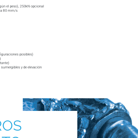
gún el peso), 250kN opcional
0 a 80 mm/s
figuraciones posibles)
)
tante)
 sumergibles y de elevación
ROS