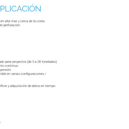
PLICACIÓN
n alta mar y cerca de la costa
e perforación.
o para proyectos (de 5 a 28 toneladas)
nto continuo
presión
ble en varias configuraciones /
rficie y adquisición de datos en tiempo
O