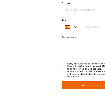
Correo
Teléfono
Su mensaje
Estoy de acuerdo con el
condiciones
Este sitio está protegido por reCAP
la
condiciones de uso
aplicada.
Continuer sans accepter
Al enviar este formulario, acepto que
utilizada en el contexto de la relació
de contacto.
Salut c'est nous...
Envíe su solicit
les Cookies !
On a attendu d'être sûrs que le
contenu de ce site vous intéresse