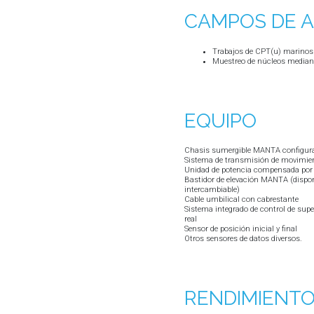
CAMPOS DE A
Trabajos de CPT(u) marinos e
Muestreo de núcleos mediant
EQUIPO
Chasis sumergible MANTA configurad
Sistema de transmisión de movimie
Unidad de potencia compensada por 
Bastidor de elevación MANTA (disponi
intercambiable)
Cable umbilical con cabrestante
Sistema integrado de control de supe
real
Sensor de posición inicial y final
Otros sensores de datos diversos.
RENDIMIENT