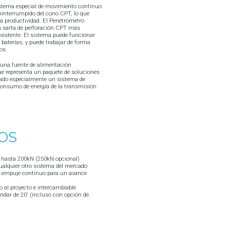
istema especial de movimiento continuo
ninterrumpido del cono CPT, lo que
a productividad. El Penetrómetro
 sarta de perforación CPT más
xistente. El sistema puede funcionar
 baterías, y puede trabajar de forma
os.
una fuente de alimentación
ue representa un paquete de soluciones
rado especialmente un sistema de
l consumo de energía de la transmisión
IOS
 hasta 200kN (250kN opcional)
alquier otro sistema del mercado
e empuje continuo para un avance
 al proyecto e intercambiable
ndar de 20' (incluso con opción de